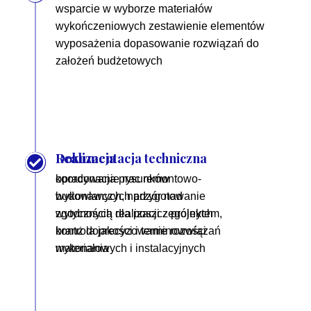
wsparcie w wyborze materiałów
wykończeniowych zestawienie elementów
wyposażenia dopasowanie rozwiązań do
założeń budżetowych
Dokumentacja techniczna
Realizacja
opracowanie rysunków
koordynacja prac remontowo-
wykonawczych przygotowanie
budowlanych, nadzór nad
wytycznych dla poszczególnych
zgodnością realizacji z projektem,
branż doprecyzowanie rozwiązań
kontrola jakości i terminowości
materiałowych i instalacyjnych
wykonania