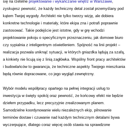
się na rzetelne
projektowanie i wykańczanie wnętrz w Warszawie
,
zyskujesz pewność, że każdy techniczny detal został przemyślany pod
kątem Twojej wygody. Architekt nie tylko tworzy wizję, ale dobiera
konkretne technologie i materiały, które ekipa zna i potrafi poprawnie
zastosować. Takie podejście jest istotne, gdy w grę wchodzi
projektowanie pokoju o specyficznym przeznaczeniu, jak domowe biuro
czy sypialnia z inteligentnym oświetleniem. Spójność na linii projekt –
realizacja pozwala uniknąć sytuacji, w których gniazdka lądują za szafą,
a kinkiety nie licują się z linią zagłówka. Wspólny front pracy architektów
i budowlańców to gwarancja, że techniczne aspekty Twojego mieszkania
będą równie dopracowane, co jego wygląd zewnętrzny.
Wybór modelu współpracy opartego na pełnej integracji usług to
inwestycja w święty spokój oraz pewność, że końcowy efekt nie będzie
dziełem przypadku, lecz precyzyjnie zrealizowanym planem.
Samodzielne koordynowanie wielu niezależnych ekip, pilnowanie
terminów dostaw i czuwanie nad każdym technicznym detalami bywa
wyczerpujące, dlatego coraz więcej osób stawia na sprawdzone