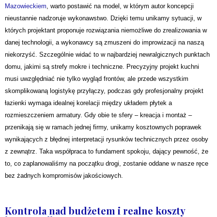
Mazowieckiem
, warto postawić na model, w którym autor koncepcji
nieustannie nadzoruje wykonawstwo. Dzięki temu unikamy sytuacji, w
których projektant proponuje rozwiązania niemożliwe do zrealizowania w
danej technologii, a wykonawcy są zmuszeni do improwizacji na naszą
niekorzyść. Szczególnie widać to w najbardziej newralgicznych punktach
domu, jakimi są strefy mokre i techniczne. Precyzyjny projekt kuchni
musi uwzględniać nie tylko wygląd frontów, ale przede wszystkim
skomplikowaną logistykę przyłączy, podczas gdy profesjonalny projekt
łazienki wymaga idealnej korelacji między układem płytek a
rozmieszczeniem armatury. Gdy obie te sfery – kreacja i montaż –
przenikają się w ramach jednej firmy, unikamy kosztownych poprawek
wynikających z błędnej interpretacji rysunków technicznych przez osoby
z zewnątrz. Taka współpraca to fundament spokoju, dający pewność, że
to, co zaplanowaliśmy na początku drogi, zostanie oddane w nasze ręce
bez żadnych kompromisów jakościowych.
Kontrola nad budżetem i realne koszty