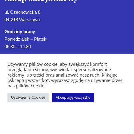
ul. Czechowicka 8
04-218 Warszawa
Godziny pracy
Poniedziałek – Piątek
06:30 – 14:30
Używamy plików cookie, aby zwiększyć komfort
przeglądania strony, wyświetlać spersonalizowane
reklamy lub treści oraz analizować nasz ruch. Klikając
"Akceptuj wszystko", wyrażasz zgodę na używanie przez
nas plików cookie.
Ustawienia Cookies
Akceptuję wszystko
Strona Główna
Oferta
Sklep
Realizacje
Kontakt
Blog
Polityka Prywatności
Copyright ©2026 by POLBUD GK | Sklep budowlany | Remonty |
Wykończenia Wnętrz | Budowa