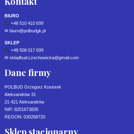
Kontakt
BIURO
+48 510 410 699
✉
biuro@polbudgk.pl
SKLEP
+48 508 017 699
✉
skladbud.czechowicka@gmail.com
Dane firmy
POLBUD Grzegorz Kosiorek
Aleksandrów 31
21-421 Aleksandrów
NIP: 8251673835
REGON: 030268720
Sklep stacjonarny