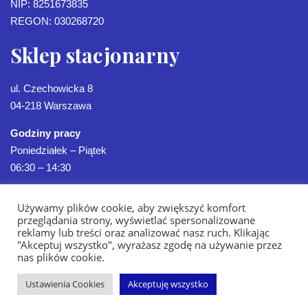
NIP: 8251673835
REGON: 030268720
Sklep stacjonarny
ul. Czechowicka 8
04-218 Warszawa
Godziny pracy
Poniedziałek – Piątek
06:30 – 14:30
Używamy plików cookie, aby zwiększyć komfort
przeglądania strony, wyświetlać spersonalizowane
reklamy lub treści oraz analizować nasz ruch. Klikając
"Akceptuj wszystko", wyrażasz zgodę na używanie przez
nas plików cookie.
Ustawienia Cookies
Akceptuję wszystko
Strona Główna
Oferta
Sklep
Realizacje
Kontakt
Blog
Polityka Prywatności