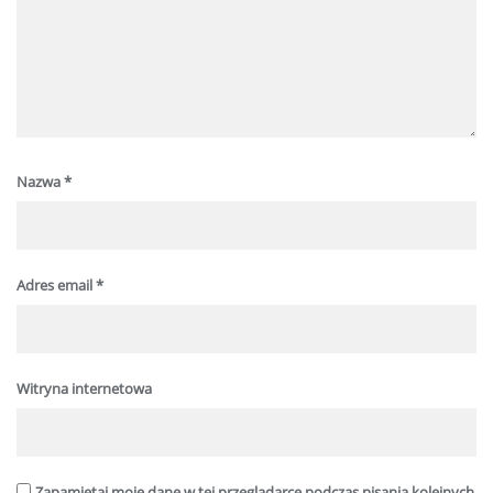
Nazwa
*
Adres email
*
Witryna internetowa
Zapamiętaj moje dane w tej przeglądarce podczas pisania kolejnych