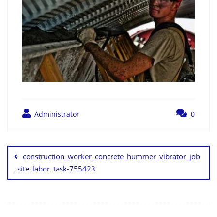
Administrator
0
construction_worker_concrete_hummer_vibrator_job
_site_labor_task-755423