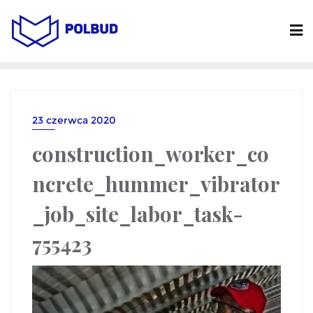
23 czerwca 2020
construction_worker_co
ncrete_hummer_vibrator
_job_site_labor_task-
755423