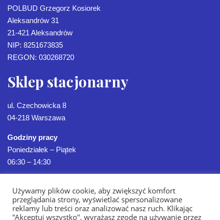
POLBUD Grzegorz Kosiorek
Aleksandrów 31
21-421 Aleksandrów
NIP: 8251673835
REGON: 030268720
Sklep stacjonarny
ul. Czechowicka 8
04-218 Warszawa
Godziny pracy
Poniedziałek – Piątek
06:30 – 14:30
Używamy plików cookie, aby zwiększyć komfort
przeglądania strony, wyświetlać spersonalizowane
reklamy lub treści oraz analizować nasz ruch. Klikając
"Akceptuj wszystko", wyrażasz zgodę na używanie przez