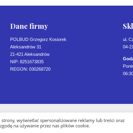
Dane firmy
Sk
POLBUD Grzegorz Kosiorek
ul. 
Aleksandrów 31
04-2
21-421 Aleksandrów
Godz
NIP: 8251673835
Ponie
REGON: 030268720
06:30
strony, wyświetlać spersonalizowane reklamy lub treści oraz
 zgodę na używanie przez nas plików cookie.
Oferta
Sklep
Realizacje
Kontakt
Blog
Poli