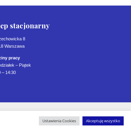
lep stacjonarny
Czechowicka 8
18 Warszawa
iny pracy
działek – Piątek
 – 14:30
Ustawienia Cookies
Akceptuję wszystko
tyka Prywatności