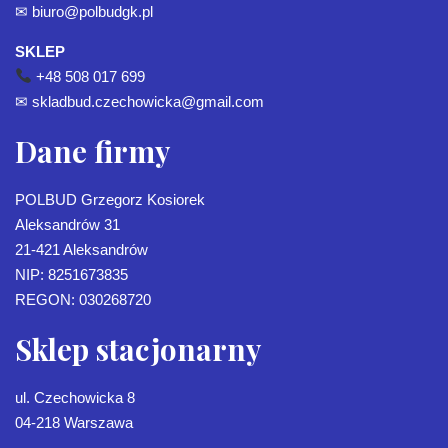
✉
biuro@polbudgk.pl
SKLEP
+48 508 017 699
✉
skladbud.czechowicka@gmail.com
Dane firmy
POLBUD Grzegorz Kosiorek
Aleksandrów 31
21-421 Aleksandrów
NIP: 8251673835
REGON: 030268720
Sklep stacjonarny
ul. Czechowicka 8
04-218 Warszawa