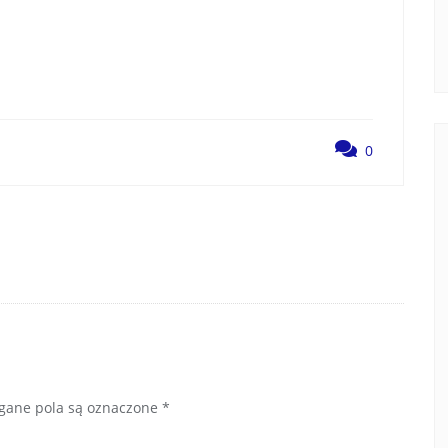
0
ane pola są oznaczone
*