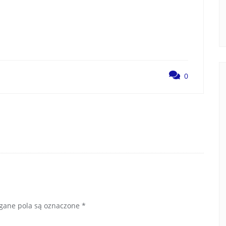
0
ane pola są oznaczone
*