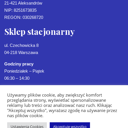
21-421 Aleksandrów
NIP: 8251673835
REGON: 030268720
Sklep stacjonarny
ul. Czechowicka 8
04-218 Warszawa
Godziny pracy
Poniedziałek – Piątek
06:30 – 14:30
Używamy plików cookie, aby zwiększyć komfort
przeglądania strony, wyświetlać spersonalizowane
reklamy lub treści oraz analizować nasz ruch. Klikając
"Akceptuj wszystko", wyrażasz zgodę na używanie przez
nas plików cookie.
Ustawienia Cookies
Akceptuję wszystko
Strona Główna
Oferta
Sklep
Realizacje