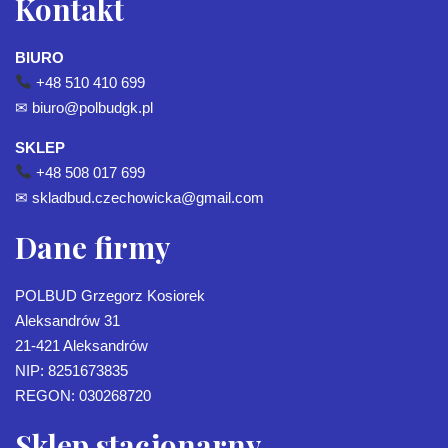
Kontakt
BIURO
+48 510 410 699
✉
biuro@polbudgk.pl
SKLEP
+48 508 017 699
✉
skladbud.czechowicka@gmail.com
Dane firmy
POLBUD Grzegorz Kosiorek
Aleksandrów 31
21-421 Aleksandrów
NIP: 8251673835
REGON: 030268720
Sklep stacjonarny