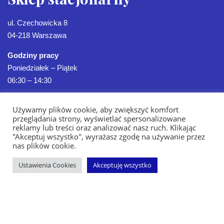
ul. Czechowicka 8
04-218 Warszawa
Godziny pracy
Poniedziałek – Piątek
06:30 – 14:30
Używamy plików cookie, aby zwiększyć komfort
przeglądania strony, wyświetlać spersonalizowane
reklamy lub treści oraz analizować nasz ruch. Klikając
"Akceptuj wszystko", wyrażasz zgodę na używanie przez
nas plików cookie.
Ustawienia Cookies
Akceptuję wszystko
Strona Główna
Oferta
Sklep
Realizacje
Kontakt
Blog
Polityka Prywatności
Copyright ©2026 by POLBUD GK | Sklep budowlany | Remonty |
Wykończenia Wnętrz | Budowa