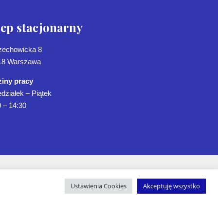
lep stacjonarny
Czechowicka 8
18 Warszawa
iny pracy
działek – Piątek
 – 14:30
Ustawienia Cookies
Akceptuję wszystko
tyka Prywatności