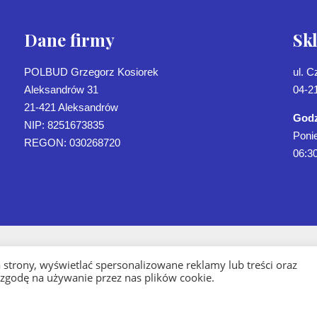
Dane firmy
Sk
POLBUD Grzegorz Kosiorek
ul. 
Aleksandrów 31
04-2
21-421 Aleksandrów
Godz
NIP: 8251673835
Ponie
REGON: 030268720
06:30
strony, wyświetlać spersonalizowane reklamy lub treści oraz
 zgodę na używanie przez nas plików cookie.
Oferta
Sklep
Realizacje
Kontakt
Blog
Poli